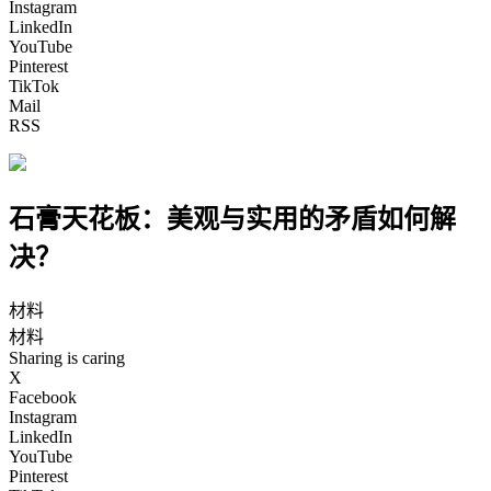
Instagram
LinkedIn
YouTube
Pinterest
TikTok
Mail
RSS
石膏天花板：美观与实用的矛盾如何解
决？
材料
材料
Sharing is caring
X
Facebook
Instagram
LinkedIn
YouTube
Pinterest