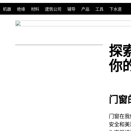
机器
绝缘
材料
建筑公司
辅导
产品
工具
下水道
探
你
门窗
门窗在我
安全和美